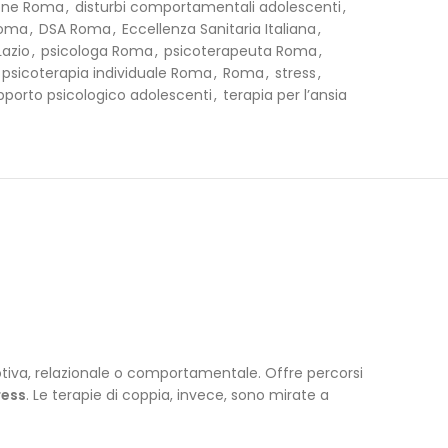
one Roma
,
disturbi comportamentali adolescenti
,
Roma
,
DSA Roma
,
Eccellenza Sanitaria Italiana
,
Lazio
,
psicologa Roma
,
psicoterapeuta Roma
,
psicoterapia individuale Roma
,
Roma
,
stress
,
pporto psicologico adolescenti
,
terapia per l’ansia
iva, relazionale o comportamentale. Offre percorsi
ress
. Le terapie di coppia, invece, sono mirate a