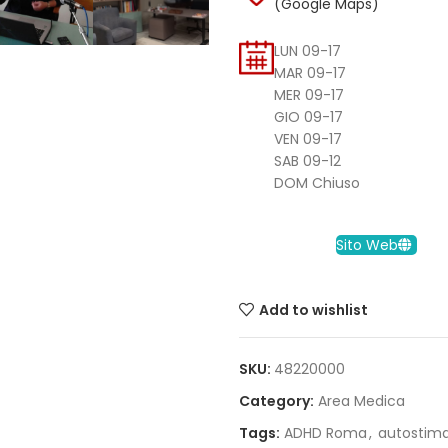
(Google Maps)
LUN 09-17
MAR 09-17
MER 09-17
GIO 09-17
VEN 09-17
SAB 09-12
DOM Chiuso
Sito Web
Add to wishlist
SKU:
48220000
Category:
Area Medica
Tags:
ADHD Roma
,
autostim