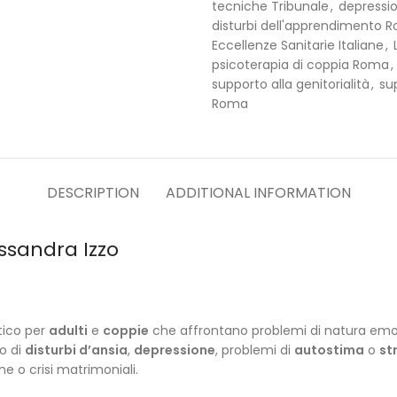
tecniche Tribunale
,
depressi
disturbi dell'apprendimento 
Eccellenze Sanitarie Italiane
,
psicoterapia di coppia Roma
,
supporto alla genitorialità
,
su
Roma
DESCRIPTION
ADDITIONAL INFORMATION
essandra Izzo
tico per
adulti
e
coppie
che affrontano problemi di natura emot
o di
disturbi d’ansia
,
depressione
, problemi di
autostima
o
st
one o crisi matrimoniali.