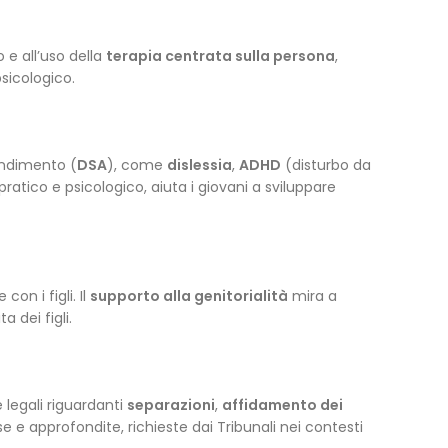
 e all’uso della
terapia centrata sulla persona
,
sicologico.
rendimento (
DSA
), come
dislessia
,
ADHD
(disturbo da
ratico e psicologico, aiuta i giovani a sviluppare
on i figli. Il
supporto alla genitorialità
mira a
 dei figli.
 legali riguardanti
separazioni
,
affidamento dei
se e approfondite, richieste dai Tribunali nei contesti