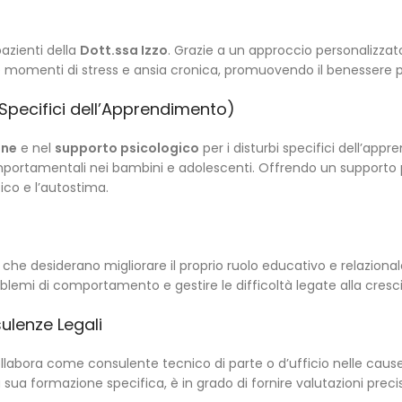
pazienti della
Dott.ssa Izzo
. Grazie a un approccio personalizzato
are momenti di stress e ansia cronica, promuovendo il benessere p
Specifici dell’Apprendimento)
one
e nel
supporto psicologico
per i disturbi specifici dell’app
 comportamentali nei bambini e adolescenti. Offrendo un supporto p
ico e l’autostima.
che desiderano migliorare il proprio ruolo educativo e relazionale c
lemi di comportamento e gestire le difficoltà legate alla crescita
ulenze Legali
collabora come consulente tecnico di parte o d’ufficio nelle cause
la sua formazione specifica, è in grado di fornire valutazioni preci