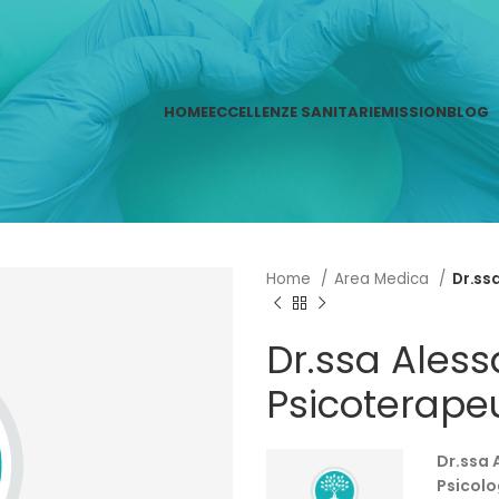
HOME
ECCELLENZE SANITARIE
MISSION
BLOG
Home
Area Medica
Dr.ss
Dr.ssa Aless
Psicoterape
Dr.ssa 
Psicolo