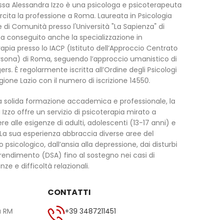
.ssa Alessandra Izzo è una psicologa e psicoterapeuta
cita la professione a Roma. Laureata in Psicologia
e di Comunità presso l'Università "La Sapienza" di
a conseguito anche la specializzazione in
apia presso lo IACP (Istituto dell’Approccio Centrato
ersona) di Roma, seguendo l’approccio umanistico di
ers. È regolarmente iscritta all’Ordine degli Psicologi
gione Lazio con il numero di iscrizione 14550.
 solida formazione accademica e professionale, la
 Izzo offre un servizio di psicoterapia mirato a
re alle esigenze di adulti, adolescenti (13-17 anni) e
 La sua esperienza abbraccia diverse aree del
 psicologico, dall’ansia alla depressione, dai disturbi
rendimento (DSA) fino al sostegno nei casi di
ze e difficoltà relazionali.
CONTATTI
a RM
+39 3487211451