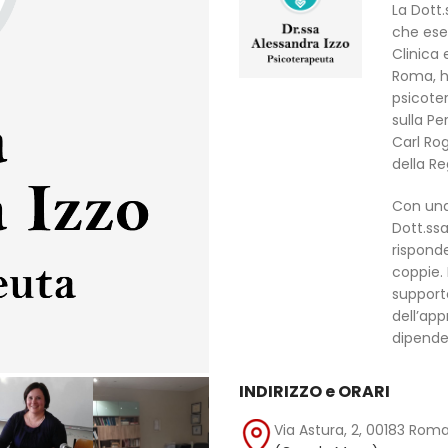
La Dott
che eser
Clinica 
Roma, h
psicoter
sulla P
Carl Rog
della Re
Con una
Dott.ssa
risponde
coppie.
supporto
dell’app
dipenden
INDIRIZZO e ORARI
Via Astura, 2, 00183 Rom