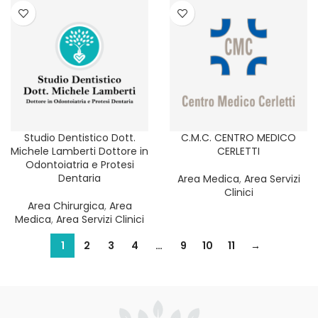
Studio Dentistico Dott.
C.M.C. CENTRO MEDICO
Michele Lamberti Dottore in
CERLETTI
Odontoiatria e Protesi
Dentaria
Area Medica
,
Area Servizi
Clinici
Area Chirurgica
,
Area
Medica
,
Area Servizi Clinici
1
2
3
4
…
9
10
11
→