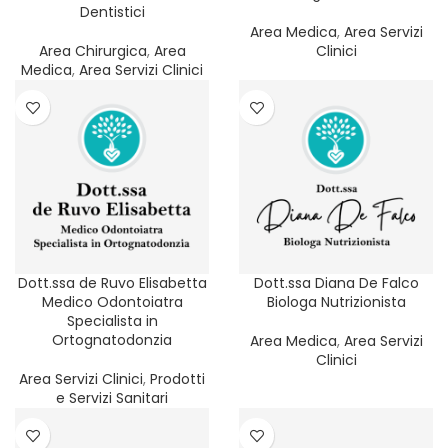
Dentistici
REGIONE
Area Medica
,
Area Servizi
Area Chirurgica
,
Area
Clinici
PROVINCIA
Medica
,
Area Servizi Clinici
SERVIZIO
FILTER
CATEGORIA
Dott.ssa de Ruvo Elisabetta
Dott.ssa Diana De Falco
Medico Odontoiatra
Biologa Nutrizionista
Specialista in
Ortognatodonzia
Area Medica
,
Area Servizi
Clinici
Area Servizi Clinici
,
Prodotti
e Servizi Sanitari