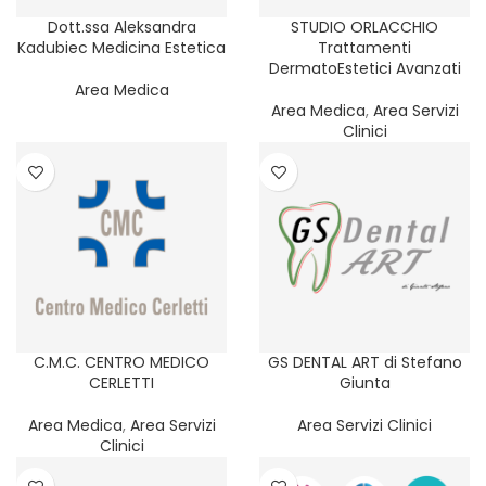
REGIONE
Dott.ssa Aleksandra
STUDIO ORLACCHIO
Kadubiec Medicina Estetica
Trattamenti
PROVINCIA
DermatoEstetici Avanzati
Area Medica
Area Medica
,
Area Servizi
SERVIZIO
Clinici
FILTER
CATEGORIA
C.M.C. CENTRO MEDICO
GS DENTAL ART di Stefano
CERLETTI
Giunta
Area Medica
,
Area Servizi
Area Servizi Clinici
Clinici