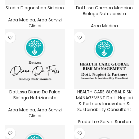
REGIONE
Studio Diagnostico Sidicino
Dott.ssa Carmen Mancino
Biologa Nutrizionista
PROVINCIA
Area Medica
,
Area Servizi
Clinici
Area Medica
SERVIZIO
FILTER
CATEGORIA
Dott.ssa Diana De Falco
HEALTH CARE GLOBAL RISK
Biologa Nutrizionista
MANAGEMENT Dott. Nupieri
& Partners Innovation &
Sustainability Consultant
Area Medica
,
Area Servizi
Clinici
Prodotti e Servizi Sanitari