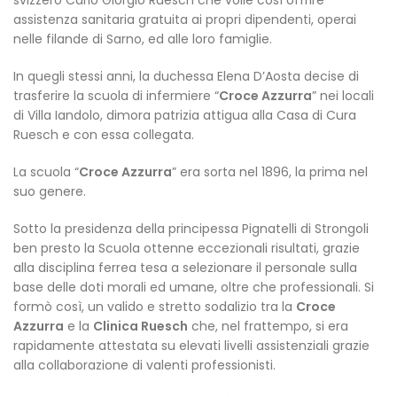
svizzero Carlo Giorgio Ruesch che volle così offrire
assistenza sanitaria gratuita ai propri dipendenti, operai
nelle filande di Sarno, ed alle loro famiglie.
In quegli stessi anni, la duchessa Elena D’Aosta decise di
trasferire la scuola di infermiere “
Croce Azzurra
” nei locali
di Villa Iandolo, dimora patrizia attigua alla Casa di Cura
Ruesch e con essa collegata.
La scuola “
Croce Azzurra
” era sorta nel 1896, la prima nel
suo genere.
Sotto la presidenza della principessa Pignatelli di Strongoli
ben presto la Scuola ottenne eccezionali risultati, grazie
alla disciplina ferrea tesa a selezionare il personale sulla
base delle doti morali ed umane, oltre che professionali. Si
formò così, un valido e stretto sodalizio tra la
Croce
Azzurra
e la
Clinica Ruesch
che, nel frattempo, si era
rapidamente attestata su elevati livelli assistenziali grazie
alla collaborazione di valenti professionisti.