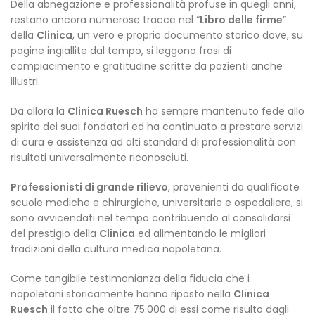
Della abnegazione e professionalità profuse in quegli anni,
restano ancora numerose tracce nel “
Libro delle firme
”
della
Clinica
, un vero e proprio documento storico dove, su
pagine ingiallite dal tempo, si leggono frasi di
compiacimento e gratitudine scritte da pazienti anche
illustri.
Da allora la
Clinica Ruesch
ha sempre mantenuto fede allo
spirito dei suoi fondatori ed ha continuato a prestare servizi
di cura e assistenza ad alti standard di professionalità con
risultati universalmente riconosciuti.
Professionisti di grande rilievo
, provenienti da qualificate
scuole mediche e chirurgiche, universitarie e ospedaliere, si
sono avvicendati nel tempo contribuendo al consolidarsi
del prestigio della
Clinica
ed alimentando le migliori
tradizioni della cultura medica napoletana.
Come tangibile testimonianza della fiducia che i
napoletani storicamente hanno riposto nella
Clinica
Ruesch
il fatto che oltre 75.000 di essi come risulta dagli