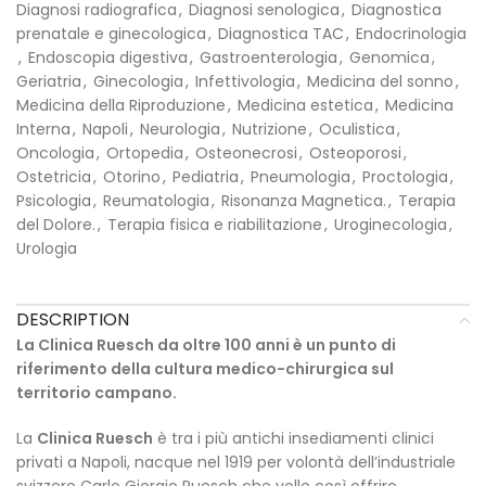
Diagnosi radiografica
,
Diagnosi senologica
,
Diagnostica
prenatale e ginecologica
,
Diagnostica TAC
,
Endocrinologia
,
Endoscopia digestiva
,
Gastroenterologia
,
Genomica
,
Geriatria
,
Ginecologia
,
Infettivologia
,
Medicina del sonno
,
Medicina della Riproduzione
,
Medicina estetica
,
Medicina
Interna
,
Napoli
,
Neurologia
,
Nutrizione
,
Oculistica
,
Oncologia
,
Ortopedia
,
Osteonecrosi
,
Osteoporosi
,
Ostetricia
,
Otorino
,
Pediatria
,
Pneumologia
,
Proctologia
,
Psicologia
,
Reumatologia
,
Risonanza Magnetica.
,
Terapia
del Dolore.
,
Terapia fisica e riabilitazione
,
Uroginecologia
,
Urologia
DESCRIPTION
La Clinica Ruesch da oltre 100 anni è un punto di
riferimento della cultura medico-chirurgica sul
territorio campano.
La
Clinica Ruesch
è tra i più antichi insediamenti clinici
privati a Napoli, nacque nel 1919 per volontà dell’industriale