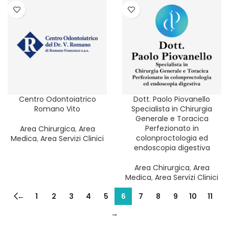
Centro Odontoiatrico
Dott. Paolo Piovanello
Romano Vito
Specialista in Chirurgia
Generale e Toracica
Perfezionato in
Area Chirurgica
,
Area
colonproctologia ed
Medica
,
Area Servizi Clinici
endoscopia digestiva
Area Chirurgica
,
Area
Medica
,
Area Servizi Clinici
←
1
2
3
4
5
6
7
8
9
10
11
→