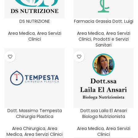
REGIONE
PROVINCIA
DS NUTRIZIONE
Farmacia Grassia Dott. Luigi
SERVIZIO
Area Medica
,
Area Servizi
Area Medica
,
Area Servizi
Clinici
Clinici
,
Prodotti e Servizi
FILTER
CATEGORIA
Sanitari
Dott. Massimo Tempesta
Dott.ssa Laila El Ansari
Chirurgia Plastica
Biologa Nutrizionista
Area Chirurgica
,
Area
Area Medica
,
Area Servizi
Medica
,
Area Servizi Clinici
Clinici