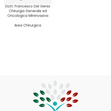
REGIONE
Dott. Francesco Del Genio
Chirurgia Generale ed
PROVINCIA
Oncologica Mininvasiva
Area Chirurgica
SERVIZIO
FILTER
CATEGORIA