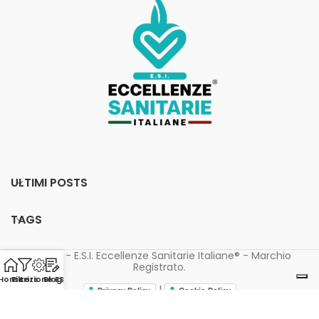
ULTIMI POSTS
TAGS
© 2023 - E.S.I. Eccellenze Sanitarie Italiane® - Marchio
Registrato.
Home
Filters
Iscrizione ESI
Blog
|
Privacy Policy
Cookie Policy
Le tue preferenze relative alla privacy