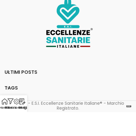
ULTIMI POSTS
TAGS
© 2023 - E.S.I. Eccellenze Sanitarie Italiane® - Marchio
Registrato.
Home
Filters
Iscrizione ESI
Blog
|
Privacy Policy
Cookie Policy
Le tue preferenze relative alla privacy